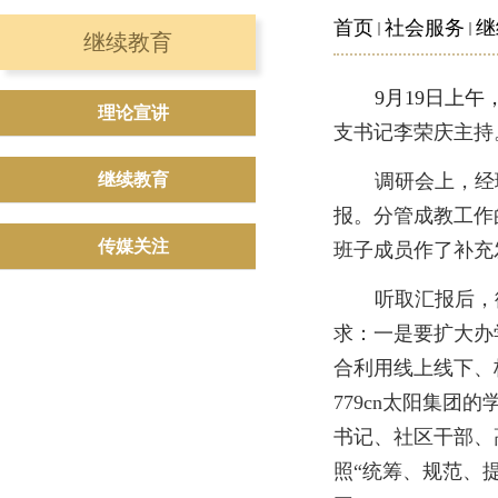
首页
社会服务
继
继续教育
9月19日上
理论宣讲
支书记李荣庆主持
继续教育
调研会上，经
报。分管成教工作
传媒关注
班子成员作了补充
听取汇报后，
求：一是要扩大办
合利用线上线下、
779cn太阳集
书记、社区干部、
照
“
统筹、规范、