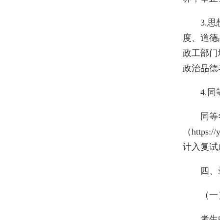
3.
度、道德
政工部门
政治品德
4.
同等
（http
计入复试
四、
（一
考生