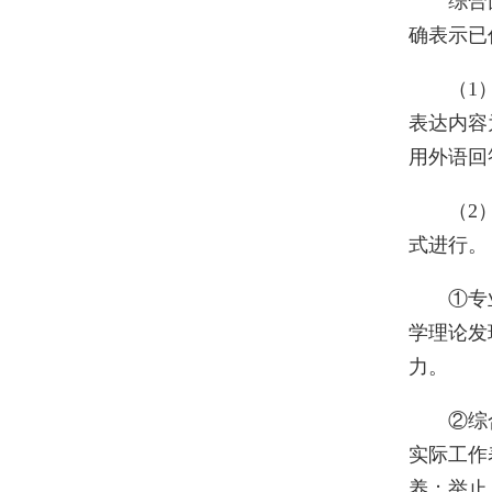
综合
确表示已
（1
表达内容
用外语回
（2
式进行。
①专
学理论发
力。
②综
实际工作
养；举止