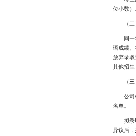
位小数）
（二
同一
语成绩、
放弃录取
其他招生
（三
公司
名单。
拟录
异议后，