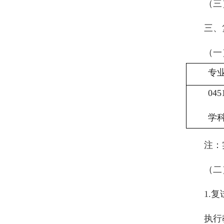
（三
三、
（一
专
045
学
注：
（二
1.
执行