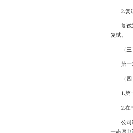
2.
复试
复试。
（三
第一
（四
1.
2.
公司
一志愿申