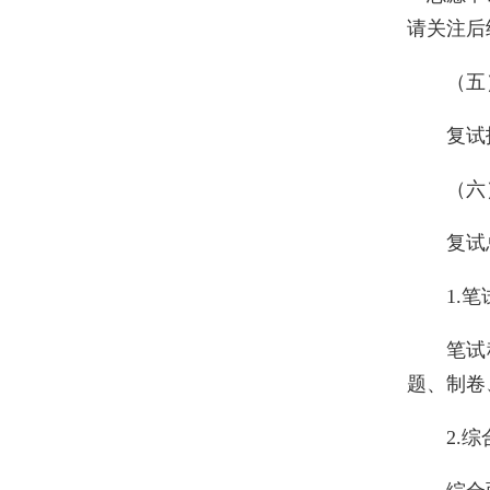
请关注后
（五
复试
（六
复试
1.笔
笔试
题、制卷
2.