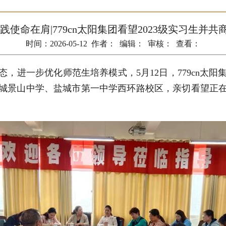
践使命在肩|779cn太阳集团看望2023级实习生并
时间：2026-05-12 作者： 编辑： 审核： 查看：
，进一步优化师范生培养模式，5月12日，779cn太
景山中学、盐城市第一中学西环路校区，亲切看望正在实