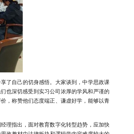
分享了自己的切身感悟。大家谈到，中学思政课
他们也深切感受到实习公司浓厚的学风和严谨的
评价，称赞他们态度端正、谦虚好学，能够以青
副经理指出，面对教育数字化转型趋势，应加快