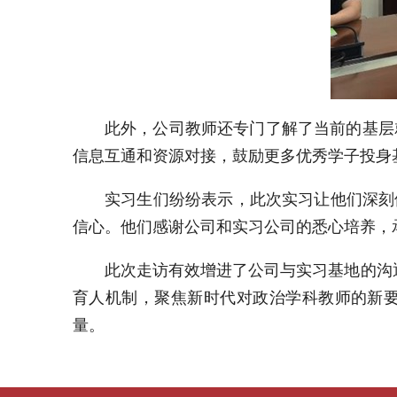
此外，公司教师还专门了解了当前的基层
信息互通和资源对接，鼓励更多优秀学子投身
实习生们纷纷表示，此次实习让他们深刻
信心。他们感谢公司和实习公司的悉心培养，
此次走访有效增进了公司与实习基地的沟通
育人机制，聚焦新时代对政治学科教师的新要
量。