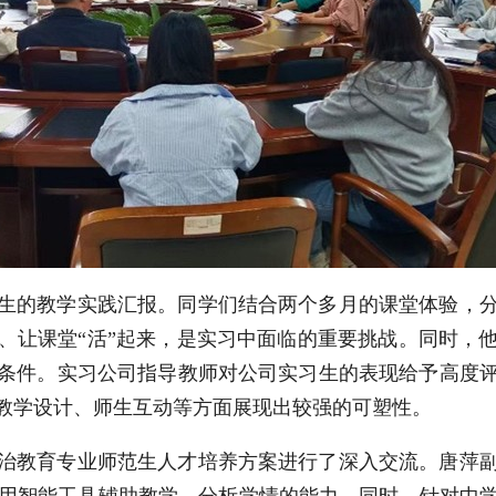
生的教学实践汇报。同学们结合两个多月的课堂体验，
、让课堂“活”起来，是实习中面临的重要挑战。同时，
条件。实习公司指导教师对公司实习生的表现给予高度
教学设计、师生互动等方面展现出较强的可塑性。
治教育专业师范生人才培养方案进行了深入交流。唐萍