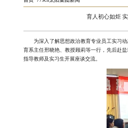
首页
779cn太阳集团新闻
育人初心如炬 实
为深入了解思想政治教育专业员工实习动态
育系主任邢晓艳、教授顾莉等一行，先后赴盐城
指导教师及实习生开展座谈交流。